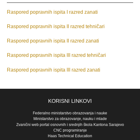
Raspored popravnih ispita I razred zanati
Raspored popravnih ispita II razred tehničari
Raspored popravnih ispita II razred zanati
Raspored popravnih ispita III razred tehničari
Raspored popravnih ispita III razred zanati
KORISNI LINKOVI
Federalno ministarstvo obrazovanja i nauke
Ministarstvo za obrazovanje, nauku i mlade
Zvanični web portal osnovnih i srednjih škola Kantona Sarajevo
CNC programiranje
Haas Technical Education