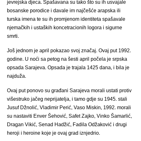
jevrejska djeca. Spašavana su tako što su ih usvajale
bosanske porodice i davale im najčešće arapska ili
turska imena te su ih promjenom identiteta spašavale
njemačkih i ustaških koncetracionih logora i sigurne
smrti.
Još jednom je april pokazao svoj značaj. Ovaj put 1992.
godine. U noći sa petog na šesti april počela je srpska
opsada Sarajeva. Opsada je trajala 1425 dana, i bila je
najduža.
Ovaj put ponovo su građani Sarajeva morali ustati protiv
višestruko jačeg neprijatelja, i tamo gdje su 1945. stali
Jusuf Džnolić, Vladimir Perić, Vaso Miskin, 1992. morali
su nastaviti Enver Šehović, Safet Zajko, Vinko Šamarlić,
Dragan Vikić, Senad Hadžić, Fadila Odžaković i drugi
heroji i heroine koje je ovaj grad iznjedrio.