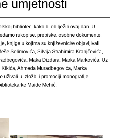
ne umjetnosti
koj biblioteci kako bi obilježili ovaj dan. U
ogledamo rukopise, prepiske, osobne dokumente,
e, knjige u kojima su književnici/e objavljivali
eše Selimovića, Silvija Strahimira Kranjčevića,
radbegovića, Maka Dizdara, Marka Markovića. Uz
ana Kikića, Ahmeda Muradbegovića, Marka
 uživali u izložbi i promociji monografije
 bibliotekarke Maide Mehić.