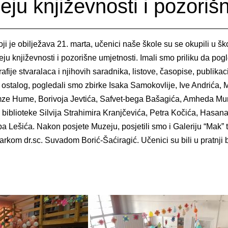
ju književnosti i pozoriš
je obilježava 21. marta, učenici naše škole su se okupili u škols
eju književnosti i pozorišne umjetnosti. Imali smo priliku da p
je stvaralaca i njihovih saradnika, listove, časopise, publikacij
stalog, pogledali smo zbirke Isaka Samokovlije, Ive Andrića, M
mze Hume, Borivoja Jevtića, Safvet-bega Bašagića, Amheda Mu
e biblioteke Silvija Strahimira Kranjčevića, Petra Kočića, Has
 Lešića. Nakon posjete Muzeju, posjetili smo i Galeriju “Mak” te
arkom dr.sc. Suvadom Borić-Šaćiragić. Učenici su bili u pratnji