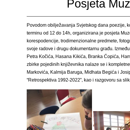
Posjeta Muze
Povodom obilježavanja Svjetskog dana poezije, koji 
terminu od 12 do 14h, organizirana je posjeta Muz
korespodencije, trodimenzionalne predmete, fotografi
svoje radove i drugu dokumentarnu građu. Između o
Petra Kočića, Hasana Kikića, Branka Ćopića, Ha
zbirke pojedinih književnika nalaze se i kompletn
Markovića, Kalmija Baruga, Midhata Begića i Josipa
“Retrospektiva 1992-2022”, kao i razgovoru sa slik