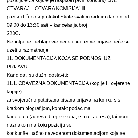
poziciju/e za koju/e je raspisan javni konkurs)“ „NE
OTVARAJ – OTVARA KOMISIJA” ili
predati lično na protokol Škole svakim radnim danom od
09:00 do 13:30 sati – kancelarija broj
223C.
Nepotpune, neblagovremene i neuredne prijave neće se
uzeti u razmatranje.
11. DOKUMENTACIJA KOJA SE PODNOSI UZ
PRIJAVU
Kandidati su dužni dostaviti:
11.1. OBAVEZNA DOKUMENTACIJA (kopije ili ovjerene
kopije)
a) svojeručno potpisana pisana prijava na konkurs s
kratkom biografijom, kontakt podacima
kandidata (adresa, broj telefona, e-mail adresa), tačnom
naznakom na koju poziciju se
konkuriše i tačno navedenom dokumentacijom koja se