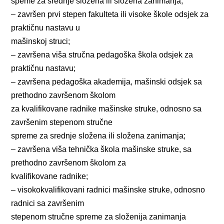
speme za srednje složena ili složena zanimanja;
– završen prvi stepen fakulteta ili visoke škole odsjek za
praktičnu nastavu u
mašinskoj struci;
– završena viša stručna pedagoška škola odsjek za
praktičnu nastavu;
– završena pedagoška akademija, mašinski odsjek sa
prethodno završenom školom
za kvalifikovane radnike mašinske struke, odnosno sa
završenim stepenom stručne
spreme za srednje složena ili složena zanimanja;
– završena viša tehnička škola mašinske struke, sa
prethodno završenom školom za
kvalifikovane radnike;
– visokokvalifikovani radnici mašinske struke, odnosno
radnici sa završenim
stepenom stručne spreme za složenija zanimanja