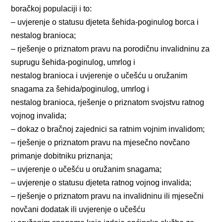
boračkoj populaciji i to:
– uvjerenje o statusu djeteta šehida-poginulog borca i
nestalog branioca;
– rješenje o priznatom pravu na porodičnu invalidninu za
suprugu šehida-poginulog, umrlog i
nestalog branioca i uvjerenje o učešću u oružanim
snagama za šehida/poginulog, umrlog i
nestalog branioca, rješenje o priznatom svojstvu ratnog
vojnog invalida;
– dokaz o bračnoj zajednici sa ratnim vojnim invalidom;
– rješenje o priznatom pravu na mjesečno novčano
primanje dobitniku priznanja;
– uvjerenje o učešću u oružanim snagama;
– uvjerenje o statusu djeteta ratnog vojnog invalida;
– rješenje o priznatom pravu na invalidninu ili mjesečni
novčani dodatak ili uvjerenje o učešću