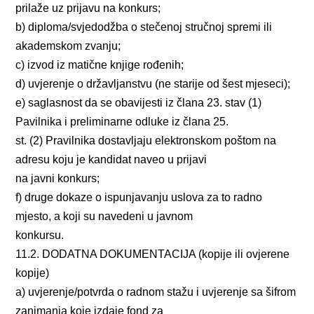
prilaže uz prijavu na konkurs;
b) diploma/svjedodžba o stečenoj stručnoj spremi ili
akademskom zvanju;
c) izvod iz matične knjige rođenih;
d) uvjerenje o državljanstvu (ne starije od šest mjeseci);
e) saglasnost da se obavijesti iz člana 23. stav (1)
Pavilnika i preliminarne odluke iz člana 25.
st. (2) Pravilnika dostavljaju elektronskom poštom na
adresu koju je kandidat naveo u prijavi
na javni konkurs;
f) druge dokaze o ispunjavanju uslova za to radno
mjesto, a koji su navedeni u javnom
konkursu.
11.2. DODATNA DOKUMENTACIJA (kopije ili ovjerene
kopije)
a) uvjerenje/potvrda o radnom stažu i uvjerenje sa šifrom
zanimanja koje izdaje fond za