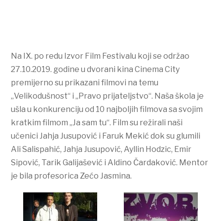
Na IX. po redu Izvor Film Festivalu koji se održao
27.10.2019. godine u dvorani kina Cinema City
premijerno su prikazani filmovi na temu
„Velikodušnost“ i „Pravo prijateljstvo“. Naša škola je
ušla u konkurenciju od 10 najboljih filmova sa svojim
kratkim filmom „Ja sam tu“. Film su režirali naši
učenici Jahja Jusupović i Faruk Mekić dok su glumili
Ali Salispahić, Jahja Jusupović, Ayllin Hodzic, Emir
Sipović, Tarik Galijašević i Aldino Čardaković. Mentor
je bila profesorica Zećo Jasmina.