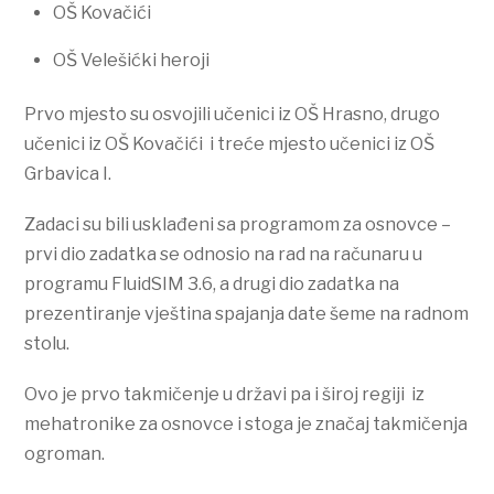
OŠ Kovačići
OŠ Velešićki heroji
Prvo mjesto su osvojili učenici iz OŠ Hrasno, drugo
učenici iz OŠ Kovačići i treće mjesto učenici iz OŠ
Grbavica I.
Zadaci su bili usklađeni sa programom za osnovce –
prvi dio zadatka se odnosio na rad na računaru u
programu FluidSIM 3.6, a drugi dio zadatka na
prezentiranje vještina spajanja date šeme na radnom
stolu.
Ovo je prvo takmičenje u državi pa i široj regiji iz
mehatronike za osnovce i stoga je značaj takmičenja
ogroman.