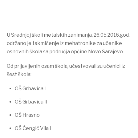
U Srednjoj školi metalskih zanimanja, 26.05.2016.god.
održano je takmičenje iz mehatronike za učenike
osnovnih škola sa područja općine Novo Sarajevo.
Od prijavljenih osam škola, učestvovali su učenici iz
šest škola:
OŠ Grbavica I
OŠ Grbavica II
OŠ Hrasno
OŠ Čengić Vila I